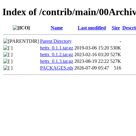
Index of /contrib/main/00Archiv
Name
Last modified
Size
Descri
Parent Directory
-
hettx_0.1.1.tar.gz
2019-03-06 15:20
530K
hettx_0.1.2.tar.gz
2023-02-16 03:20
527K
hettx_0.1.3.tar.gz
2023-08-19 22:22
527K
PACKAGES.rds
2026-07-09 05:47
516