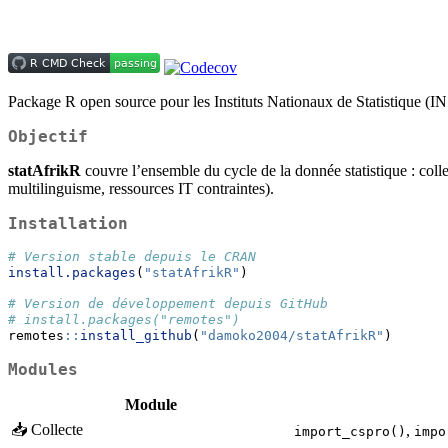
Package R open source pour les Instituts Nationaux de Statistique (INS
Objectif
statAfrikR
couvre l’ensemble du cycle de la donnée statistique : collec
multilinguisme, ressources IT contraintes).
Installation
# Version stable depuis le CRAN
install.packages
(
"statAfrikR"
)
# Version de développement depuis GitHub
# install.packages("remotes")
remotes
::
install_github
(
"damoko2004/statAfrikR"
)
Modules
Module
📥 Collecte
,
import_cspro()
impo