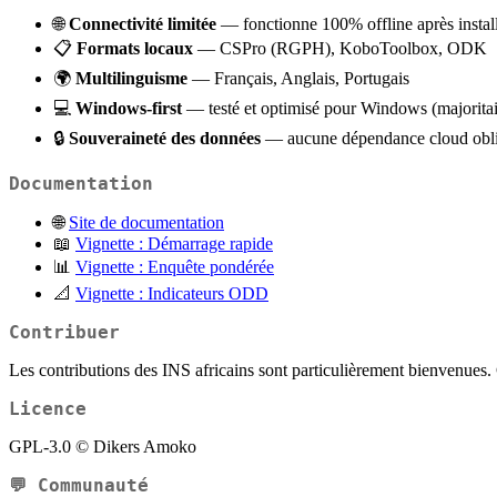
🌐
Connectivité limitée
— fonctionne 100% offline après instal
📋
Formats locaux
— CSPro (RGPH), KoboToolbox, ODK
🌍
Multilinguisme
— Français, Anglais, Portugais
💻
Windows-first
— testé et optimisé pour Windows (majoritai
🔒
Souveraineté des données
— aucune dépendance cloud obli
Documentation
🌐
Site de documentation
📖
Vignette : Démarrage rapide
📊
Vignette : Enquête pondérée
📐
Vignette : Indicateurs ODD
Contribuer
Les contributions des INS africains sont particulièrement bienvenues.
Licence
GPL-3.0 © Dikers Amoko
💬 Communauté