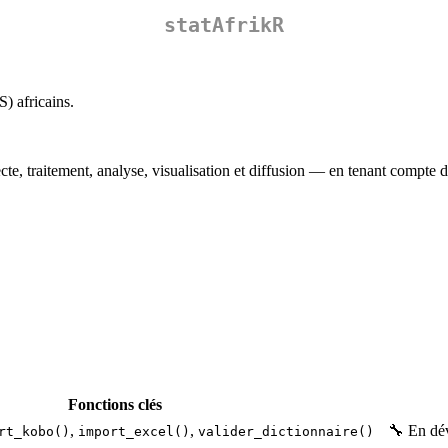
statAfrikR
) africains.
te, traitement, analyse, visualisation et diffusion — en tenant compte de
Fonctions clés
,
,
🔧 En dé
rt_kobo()
import_excel()
valider_dictionnaire()