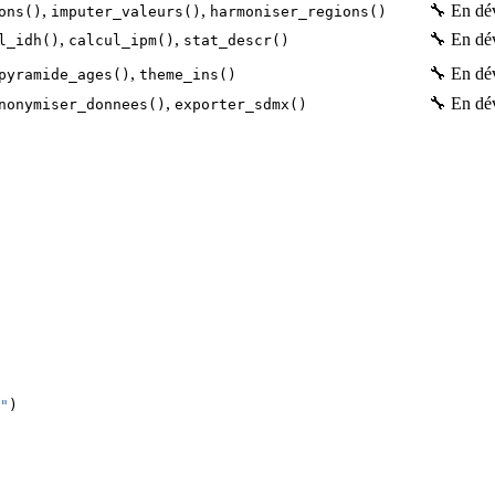
,
,
🔧 En dé
ons()
imputer_valeurs()
harmoniser_regions()
,
,
🔧 En dé
l_idh()
calcul_ipm()
stat_descr()
,
🔧 En dé
pyramide_ages()
theme_ins()
,
🔧 En dé
nonymiser_donnees()
exporter_sdmx()
"
)