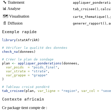
🔧 Traitement
appliquer_ponderati
📊 Analyse
,
tab_croisee()
calcu
🗺️ Visualisation
,
carte_thematique()
📄 Diffusion
,
generer_rapport()
a
Exemple rapide
library
(statAfrikR)
# Vérifier la qualité des données
check_na
(donnees)
# Créer le plan de sondage
plan 
<-
appliquer_ponderations
(donnees,
var_poids  =
"poids_final"
,
var_strate =
"strate"
,
var_grappe =
"grappe"
)
# Tableau croisé pondéré
tab_croisee
(plan, 
var_ligne =
"region"
, 
var_col =
"sexe
Contexte africain
Ce package tient compte de :